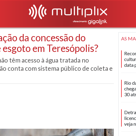
ação da concessão do
AS MA
e esgoto em Teresópolis?
Recon
não têm acesso à água tratada no
cultu
data 
o conta com sistema público de coleta e
Rio d
chega
30 at
Detra
licen
veja 