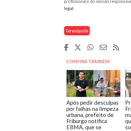
profissional e do veículo responsáve
legal
.
Teresópolis
CONFIRA TAMBÉM
Após pedir desculpas
Pr
por falhas na limpeza
Fr
urbana, prefeito de
ma
Friburgo notifica
q
EBMA, que se
so