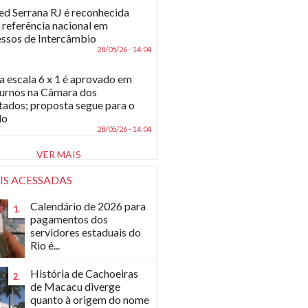
d Serrana RJ é reconhecida
referência nacional em
ssos de Intercâmbio
28/05/26 - 14:04
a escala 6 x 1 é aprovado em
turnos na Câmara dos
ados; proposta segue para o
do
28/05/26 - 14:04
VER MAIS
IS ACESSADAS
Calendário de 2026 para
1.
pagamentos dos
servidores estaduais do
Rio é...
História de Cachoeiras
2.
de Macacu diverge
quanto à origem do nome