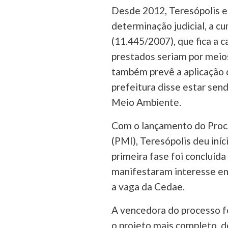
Desde 2012, Teresópolis e
determinação judicial, a c
(11.445/2007), que fica a c
prestados seriam por meios
também prevê a aplicação 
prefeitura disse estar se
Meio Ambiente.
Com o lançamento do Proc
(PMI), Teresópolis deu iníc
primeira fase foi concluíd
manifestaram interesse em 
a vaga da Cedae.
A vencedora do processo f
o projeto mais completo, d