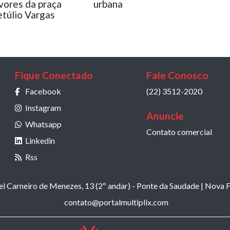
vores da praça
urbana
túlio Vargas
Fique Conectado
Fale Conosco
Facebook
(22) 3512-2020
Instagram
Anuncie
Whatsapp
Contato comercial
Linkedin
Rss
 Carneiro de Menezes, 13 (2º andar) - Ponte da Saudade | Nova F
contato@portalmultiplix.com