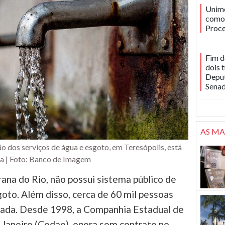
Unime
como 
Proce
Fim d
dois 
Deput
Sena
AS MA
ão dos serviços de água e esgoto, em Teresópolis, está
ra | Foto: Banco de Imagem
rana do Rio, não possui sistema público de
oto. Além disso, cerca de 60 mil pessoas
tada. Desde 1998, a Companhia Estadual de
 Janeiro (Cedae), opera sem contrato no