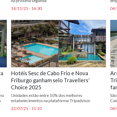
na próxima segunda
emp
14/11/25 - 16:30
04/
ra
Hotéis Sesc de Cabo Frio e Nova
Ar
Friburgo ganham selo Travellers'
Tr
Choice 2025
fa
 no
Unidades estão entre 10% dos melhores
São
s
estabelecimentos na plataforma Tripadvisor
Cai
22/07/25 - 15:10
04/