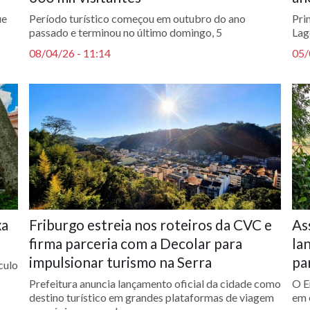
ue
Período turístico começou em outubro do ano
Pri
passado e terminou no último domingo, 5
Lag
08/04/26 - 11:14
05/
xa
Friburgo estreia nos roteiros da CVC e
As
firma parceria com a Decolar para
la
impulsionar turismo na Serra
pa
culo
Prefeitura anuncia lançamento oficial da cidade como
O E
destino turístico em grandes plataformas de viagem
em 