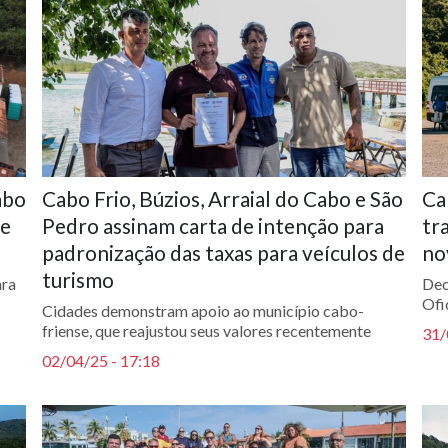
abo
Cabo Frio, Búzios, Arraial do Cabo e São
Ca
te
Pedro assinam carta de intenção para
tr
padronização das taxas para veículos de
no
turismo
ara
Dec
Ofic
Cidades demonstram apoio ao município cabo-
friense, que reajustou seus valores recentemente
31/
02/04/25 - 17:18