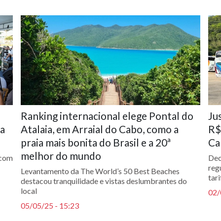
Ranking internacional elege Pontal do
Ju
 a
Atalaia, em Arraial do Cabo, como a
R$
praia mais bonita do Brasil e a 20ª
Ca
melhor do mundo
 com
Dec
reg
Levantamento da The World’s 50 Best Beaches
tar
destacou tranquilidade e vistas deslumbrantes do
local
02/
05/05/25 - 15:23