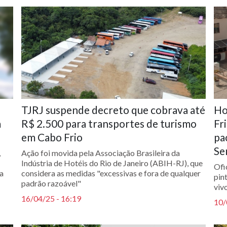
TJRJ suspende decreto que cobrava até
Ho
m
R$ 2.500 para transportes de turismo
Fr
em Cabo Frio
pa
Se
,
Ação foi movida pela Associação Brasileira da
Indústria de Hotéis do Rio de Janeiro (ABIH-RJ), que
Ofi
ra
considera as medidas "excessivas e fora de qualquer
pin
padrão razoável"
viv
16/04/25 - 16:19
10/