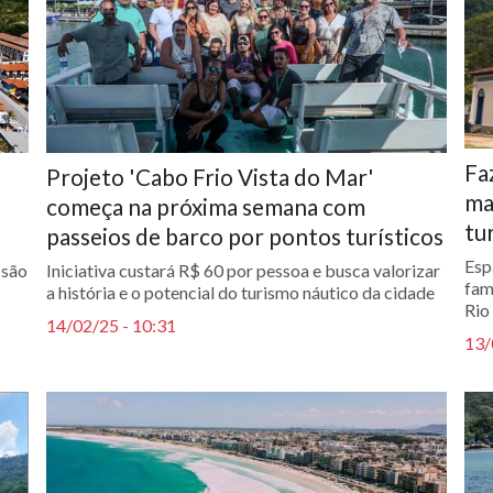
Fa
Projeto 'Cabo Frio Vista do Mar'
ma
começa na próxima semana com
tu
passeios de barco por pontos turísticos
Esp
 são
Iniciativa custará R$ 60 por pessoa e busca valorizar
fam
a história e o potencial do turismo náutico da cidade
Rio
14/02/25 - 10:31
13/