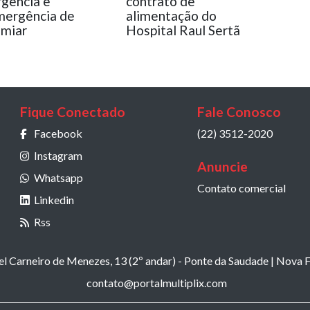
gência e
contrato de
ergência de
alimentação do
miar
Hospital Raul Sertã
Fique Conectado
Fale Conosco
Facebook
(22) 3512-2020
Instagram
Anuncie
Whatsapp
Contato comercial
Linkedin
Rss
 Carneiro de Menezes, 13 (2º andar) - Ponte da Saudade | Nova F
contato@portalmultiplix.com