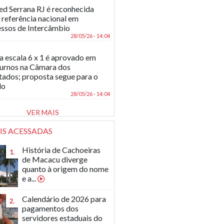
d Serrana RJ é reconhecida
referência nacional em
ssos de Intercâmbio
28/05/26 - 14:04
a escala 6 x 1 é aprovado em
turnos na Câmara dos
ados; proposta segue para o
do
28/05/26 - 14:04
VER MAIS
IS ACESSADAS
História de Cachoeiras
1.
de Macacu diverge
quanto à origem do nome
e a...
Calendário de 2026 para
2.
pagamentos dos
servidores estaduais do