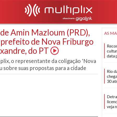
l de Amin Mazloum (PRD),
AS MA
-prefeito de Nova Friburgo
Recon
exandre, do PT
cultu
data 
plix, o representante da coligação 'Nova
u sobre suas propostas para a cidade
Rio d
chega
30 at
Detra
licen
veja 