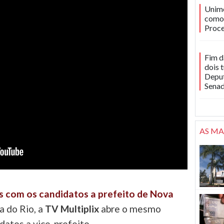
Unime
como 
Proce
Fim d
dois 
Deput
Sena
AS MA
as com os candidatos a prefeito de Nova
a do Rio, a
TV Multiplix
abre o mesmo
datos a vice-prefeito.