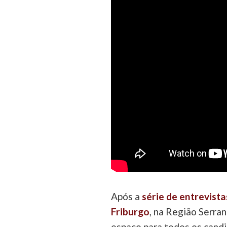
Após a
série de entrevist
Friburgo
, na Região Serran
espaço para todos os candi