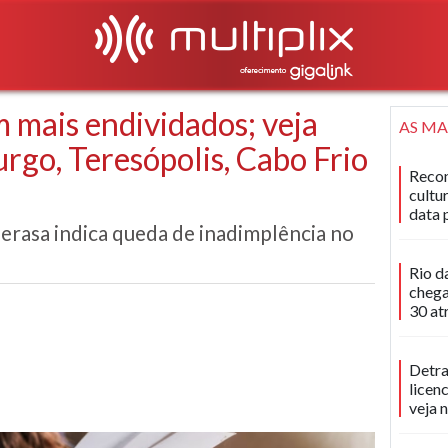
m mais endividados; veja
AS MA
rgo, Teresópolis, Cabo Frio
Recon
cultu
data 
Serasa indica queda de inadimplência no
Rio d
chega
30 at
Detra
licen
veja 