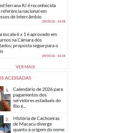
d Serrana RJ é reconhecida
referência nacional em
ssos de Intercâmbio
28/05/26 - 14:04
a escala 6 x 1 é aprovado em
turnos na Câmara dos
ados; proposta segue para o
do
28/05/26 - 14:04
VER MAIS
IS ACESSADAS
Calendário de 2026 para
1.
pagamentos dos
servidores estaduais do
Rio é...
História de Cachoeiras
2.
de Macacu diverge
quanto à origem do nome