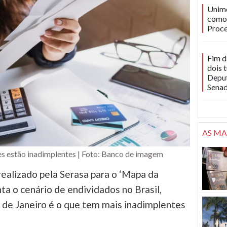
Unime
como 
Proce
Fim d
dois 
Deput
Sena
AS MA
es estão inadimplentes | Foto: Banco de imagem
alizado pela Serasa para o ‘Mapa da
ta o cenário de endividados no Brasil,
 de Janeiro é o que tem mais inadimplentes