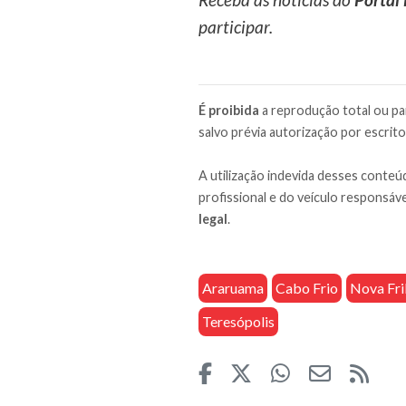
participar.
É proibida
a reprodução total ou par
salvo prévia autorização por escrito
A utilização indevida desses conteúd
profissional e do veículo responsáve
legal
.
Araruama
Cabo Frio
Nova Fr
Teresópolis