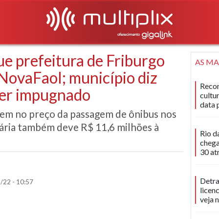
ue prefeitura de Friburgo
AS MA
NovaFaol; município diz
Recon
ser impugnado
cultu
data 
gem no preço da passagem de ônibus nos
ária também deve R$ 11,6 milhões à
Rio d
chega
30 at
Detra
/22 - 10:57
licen
veja 