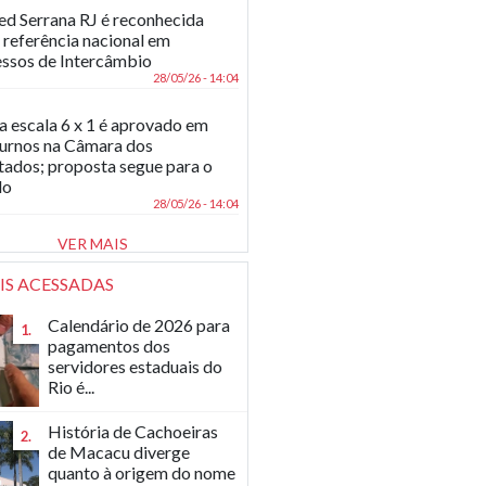
d Serrana RJ é reconhecida
referência nacional em
ssos de Intercâmbio
28/05/26 - 14:04
a escala 6 x 1 é aprovado em
turnos na Câmara dos
ados; proposta segue para o
do
28/05/26 - 14:04
VER MAIS
IS ACESSADAS
Calendário de 2026 para
1.
pagamentos dos
servidores estaduais do
Rio é...
História de Cachoeiras
2.
de Macacu diverge
quanto à origem do nome