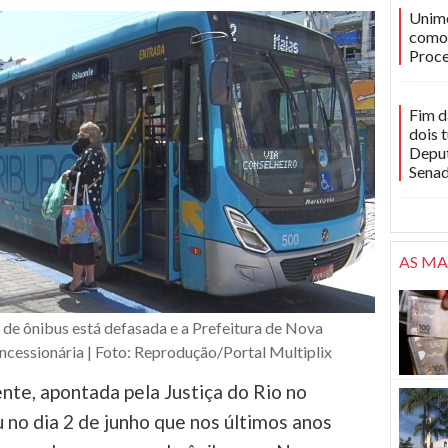
Unime
como 
Proce
Fim d
dois 
Deput
Sena
AS MA
fa de ônibus está defasada e a Prefeitura de Nova
ncessionária | Foto: Reprodução/Portal Multiplix
ente, apontada pela Justiça do Rio no
 no dia 2 de junho que nos últimos anos