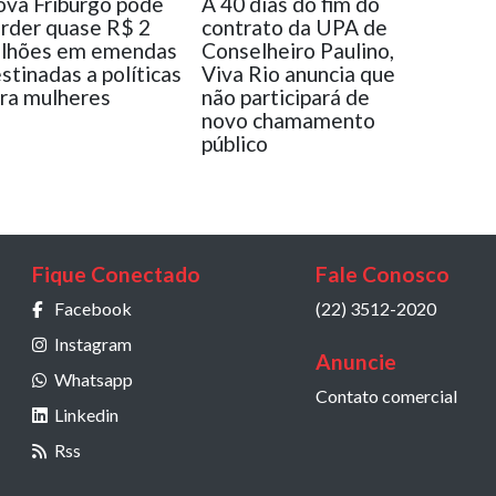
va Friburgo pode
A 40 dias do fim do
rder quase R$ 2
contrato da UPA de
ilhões em emendas
Conselheiro Paulino,
stinadas a políticas
Viva Rio anuncia que
ra mulheres
não participará de
novo chamamento
público
Fique Conectado
Fale Conosco
Facebook
(22) 3512-2020
Instagram
Anuncie
Whatsapp
Contato comercial
Linkedin
Rss