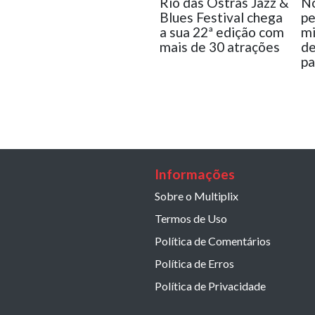
Rio das Ostras Jazz &
No
Blues Festival chega
pe
a sua 22ª edição com
m
mais de 30 atrações
de
pa
Informações
Sobre o Multiplix
Termos de Uso
Política de Comentários
Política de Erros
Política de Privacidade