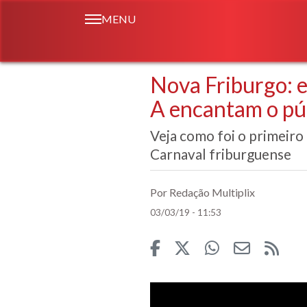
MENU
Nova Friburgo: 
A encantam o pú
Veja como foi o primeiro 
Carnaval friburguense
Por Redação Multiplix
03/03/19 - 11:53