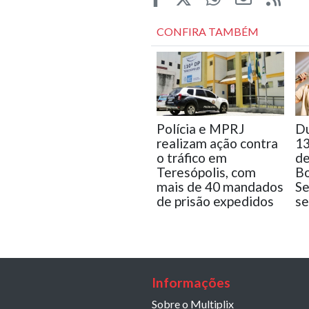
CONFIRA TAMBÉM
Polícia e MPRJ
Du
realizam ação contra
13
o tráfico em
de
Teresópolis, com
Bo
mais de 40 mandados
Se
de prisão expedidos
s
Informações
Sobre o Multiplix