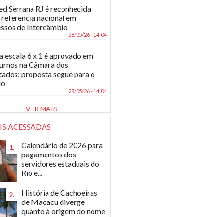
d Serrana RJ é reconhecida
referência nacional em
ssos de Intercâmbio
28/05/26 - 14:04
a escala 6 x 1 é aprovado em
turnos na Câmara dos
ados; proposta segue para o
do
28/05/26 - 14:04
VER MAIS
IS ACESSADAS
Calendário de 2026 para
1.
pagamentos dos
servidores estaduais do
Rio é...
História de Cachoeiras
2.
de Macacu diverge
quanto à origem do nome