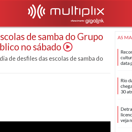
escolas de samba do Grupo
AS MA
blico no sábado
Recon
dia de desfiles das escolas de samba do
cultu
data 
Rio d
chega
30 at
Detra
licen
veja 