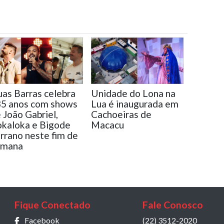
as Barras celebra
Unidade do Lona na
5 anos com shows
Lua é inaugurada em
 João Gabriel,
Cachoeiras de
kaloka e Bigode
Macacu
rrano neste fim de
emana
Fique Conectado
Fale Conosco
Facebook
(22) 3512-2020