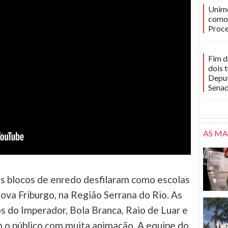
Unime
como 
Proce
Fim d
dois 
Deput
Sena
AS MA
os blocos de enredo desfilaram como escolas
va Friburgo, na Região Serrana do Rio. As
 do Imperador, Bola Branca, Raio de Luar e
 o público com muita animação. A equipe do