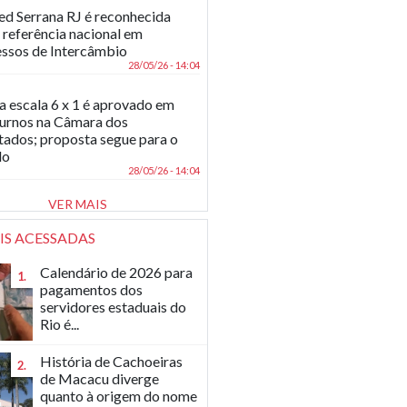
d Serrana RJ é reconhecida
referência nacional em
ssos de Intercâmbio
28/05/26 - 14:04
a escala 6 x 1 é aprovado em
turnos na Câmara dos
ados; proposta segue para o
do
28/05/26 - 14:04
VER MAIS
IS ACESSADAS
Calendário de 2026 para
1.
pagamentos dos
servidores estaduais do
Rio é...
História de Cachoeiras
2.
de Macacu diverge
quanto à origem do nome