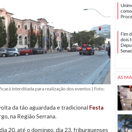
Unime
como 
Proce
Fim d
dois 
Deput
Sena
AS MA
icará interditada para realização dos eventos | Foto:
volta da tão aguardada e tradicional
Festa
rgo, na Região Serrana.
 dia 20, até o domingo, dia 23, friburguenses