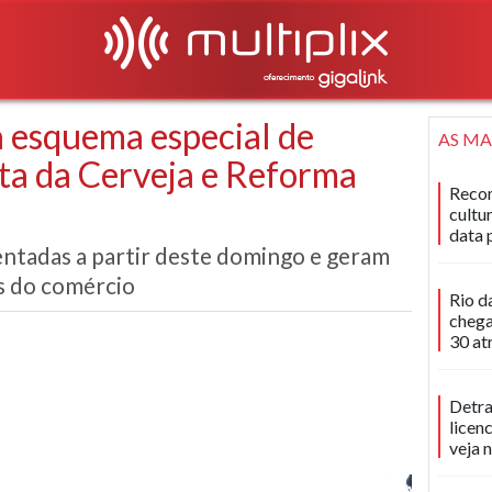
 esquema especial de
AS MA
sta da Cerveja e Reforma
Recon
cultu
data 
tadas a partir deste domingo e geram
s do comércio
Rio d
chega
30 at
Detra
licen
veja 