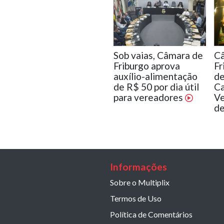
Sob vaias, Câmara de
C
Friburgo aprova
Fr
auxílio-alimentação
de
de R$ 50 por dia útil
Ca
para vereadores
Ve
de
Informações
Sobre o Multiplix
Termos de Uso
Política de Comentários