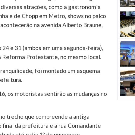
e diversas atrações, como a gastronomia
inha e de Chopp em Metro, shows no palco
ue acontecerão na avenida Alberto Braune,
s 24 e 31 (ambos em uma segunda-feira),
a Reforma Protestante, no mesmo local.
tranquilidade, foi montado um esquema
efeitura.
 16, os motoristas sentirão as mudanças no
 no trecho que compreende a antiga
o final da prefeitura e a rua Comandante
echada até o dia 1º de novembro.