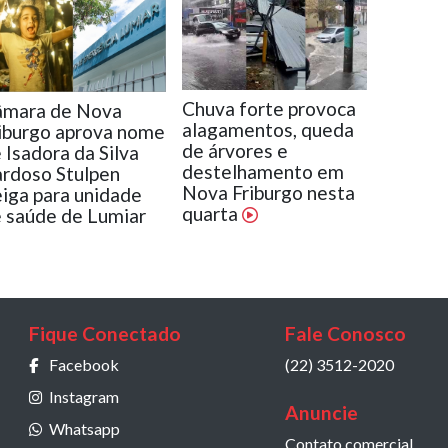
Chuva forte provoca
âmara de Nova
alagamentos, queda
iburgo aprova nome
de árvores e
 Isadora da Silva
destelhamento em
rdoso Stulpen
Nova Friburgo nesta
iga para unidade
quarta
 saúde de Lumiar
Fique Conectado
Fale Conosco
Facebook
(22) 3512-2020
Instagram
Anuncie
Whatsapp
Contato comercial