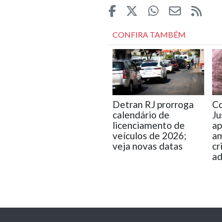
CONFIRA TAMBÉM
Detran RJ prorroga
Co
calendário de
Ju
licenciamento de
ap
veículos de 2026;
am
veja novas datas
cr
ad