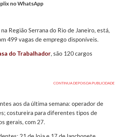
tiplix no WhatsApp
 na Região Serrana do Rio de Janeiro, está,
com 499 vagas de emprego disponíveis.
asa do Trabalhador
, são 120 cargos
tes aos da última semana: operador de
s; costureira para diferentes tipos de
os gerais, com 27.
entes: 21 de loja e 17 de lanchonete.