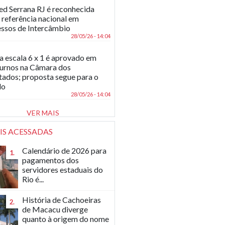
d Serrana RJ é reconhecida
referência nacional em
ssos de Intercâmbio
28/05/26 - 14:04
a escala 6 x 1 é aprovado em
turnos na Câmara dos
ados; proposta segue para o
do
28/05/26 - 14:04
VER MAIS
IS ACESSADAS
Calendário de 2026 para
1.
pagamentos dos
servidores estaduais do
Rio é...
História de Cachoeiras
2.
de Macacu diverge
quanto à origem do nome