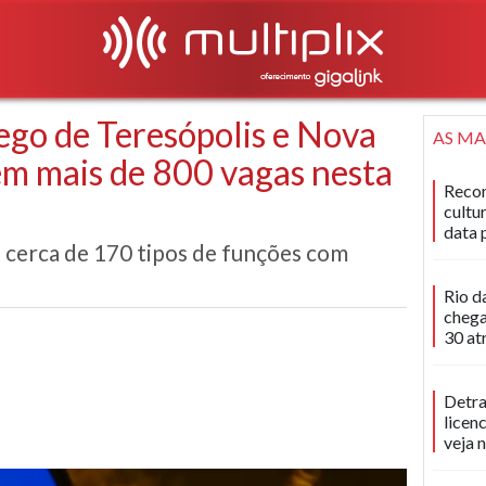
ego de Teresópolis e Nova
AS MA
em mais de 800 vagas nesta
Recon
cultu
data 
o cerca de 170 tipos de funções com
Rio d
chega
30 at
Detra
licen
veja 