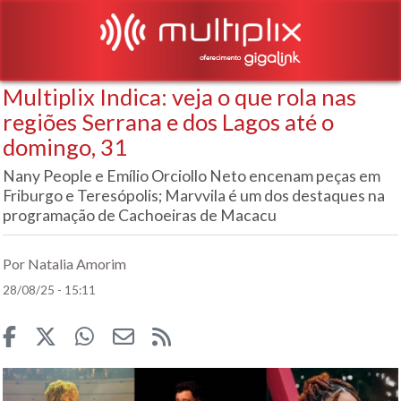
Multiplix Indica: veja o que rola nas
regiões Serrana e dos Lagos até o
domingo, 31
Nany People e Emílio Orciollo Neto encenam peças em
Friburgo e Teresópolis; Marvvila é um dos destaques na
programação de Cachoeiras de Macacu
Por Natalia Amorim
28/08/25 - 15:11