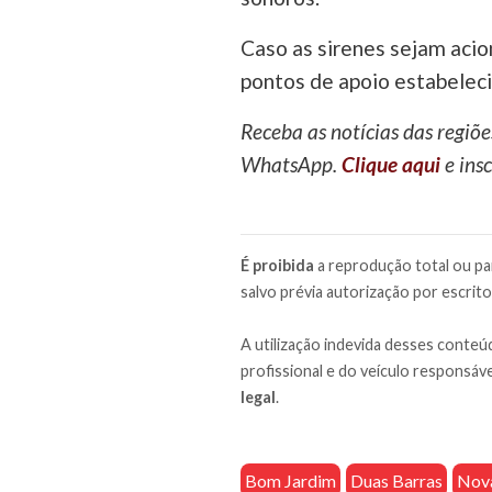
Caso as sirenes sejam acio
pontos de apoio estabelecid
Receba as notícias das regiõe
WhatsApp.
Clique aqui
e insc
É proibida
a reprodução total ou par
salvo prévia autorização por escrito
A utilização indevida desses conteúd
profissional e do veículo responsáve
legal
.
Bom Jardim
Duas Barras
Nova