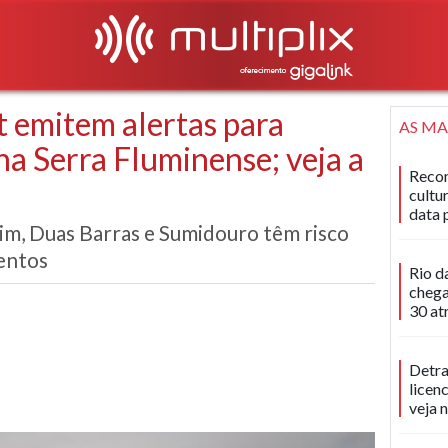
 emitem alertas para
AS MA
na Serra Fluminense; veja a
Recon
cultu
data 
im, Duas Barras e Sumidouro têm risco
entos
Rio d
chega
30 at
Detra
licen
veja 