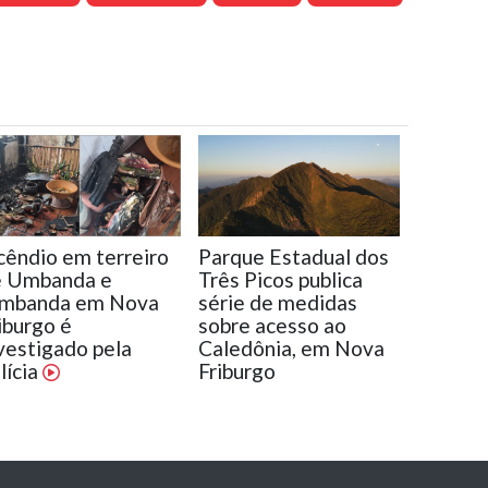
cêndio em terreiro
Parque Estadual dos
e Umbanda e
Três Picos publica
imbanda em Nova
série de medidas
iburgo é
sobre acesso ao
vestigado pela
Caledônia, em Nova
lícia
Friburgo