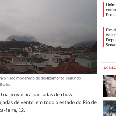
Unime
como 
Proce
Fim d
dois 
Deput
Sena
AS MA
ra o risco moderado de deslizamento, segundo
tiplix
fria provocará pancadas de chuva,
ajadas de vento, em todo o estado do Rio de
a-feira, 12.