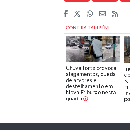
CONFIRA TAMBÉM
Chuva forte provoca
In
alagamentos, queda
d
de árvores e
K
destelhamento em
Fr
Nova Friburgo nesta
in
quarta
po