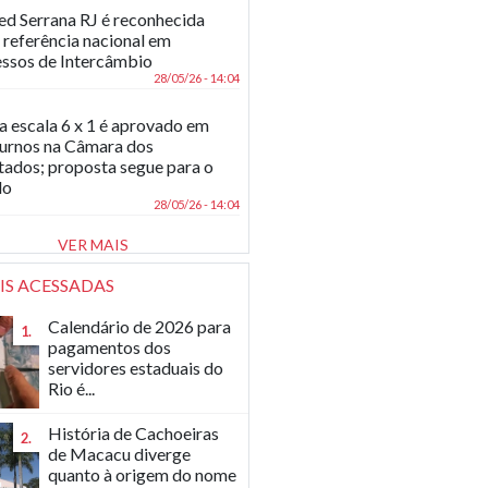
d Serrana RJ é reconhecida
referência nacional em
ssos de Intercâmbio
28/05/26 - 14:04
a escala 6 x 1 é aprovado em
turnos na Câmara dos
ados; proposta segue para o
do
28/05/26 - 14:04
VER MAIS
IS ACESSADAS
Calendário de 2026 para
1.
pagamentos dos
servidores estaduais do
Rio é...
História de Cachoeiras
2.
de Macacu diverge
quanto à origem do nome