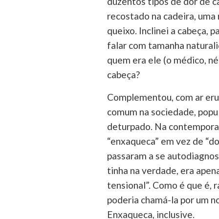
duzentos tipos de dor de ca
recostado na cadeira, uma 
queixo. Inclinei a cabeça,
falar com tamanha natural
quem era ele (o médico, né
cabeça?
Complementou, com ar erud
comum na sociedade, popul
deturpado. Na contemporan
“enxaqueca” em vez de “dor
passaram a se autodiagnost
tinha na verdade, era apen
tensional”. Como é que é, r
poderia chamá-la por um no
Enxaqueca, inclusive.