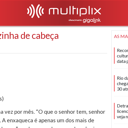
inha de cabeça
AS MA
Recon
cultu
data 
Rio d
chega
30 at
s)
Detra
licen
 vez por mês. “O que o senhor tem, senhor
veja 
’. A enxaqueca é apenas um dos mais de