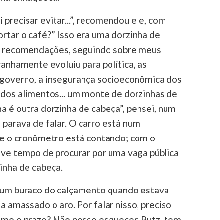
precisar evitar...”, recomendou ele, com
ortar o café?” Isso era uma dorzinha de
o recomendações, seguindo sobre meus
ranhamente evoluiu para política, as
 governo, a insegurança socioeconômica dos
o dos alimentos... um monte de dorzinhas de
na é outra dorzinha de cabeça”, pensei, num
parava de falar. O carro está num
 e o cronômetro está contando; com o
ive tempo de procurar por uma vaga pública
zinha de cabeça.
num buraco do calçamento quando estava
a amassado o aro. Por falar nisso, preciso
smo o prazo? Não posso esquecer. Putz, tem