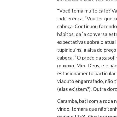
“Você toma muito café? Vai 
indiferença. “Vou ter que c
cabeça. Continuou fazend
hábitos, daí a conversa est
expectativas sobre o atual
tupiniquins, a alta do preç
cabeça. “O preço da gasoli
muxoxo. Meu Deus, ele não 
estacionamento particular
viaduto engarrafado, não t
(elas existem?). Outra dor
Caramba, bati com a roda 
vindo, tomara que não tenh
pagar o IPVA. Qual era me