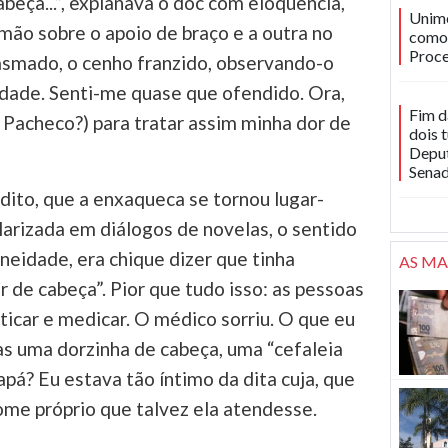
beça...”, explanava o doc com eloquência,
Unime
mão sobre o apoio de braço e a outra no
como 
Proce
 pasmado, o cenho franzido, observando-o
idade. Senti-me quase que ofendido. Ora,
Fim d
 Pacheco?) para tratar assim minha dor de
dois 
Deput
Sena
ito, que a enxaqueca se tornou lugar-
arizada em diálogos de novelas, o sentido
eidade, era chique dizer que tinha
AS MA
 de cabeça”. Pior que tudo isso: as pessoas
icar e medicar. O médico sorriu. O que eu
as uma dorzinha de cabeça, uma “cefaleia
apá? Eu estava tão íntimo da dita cuja, que
me próprio que talvez ela atendesse.