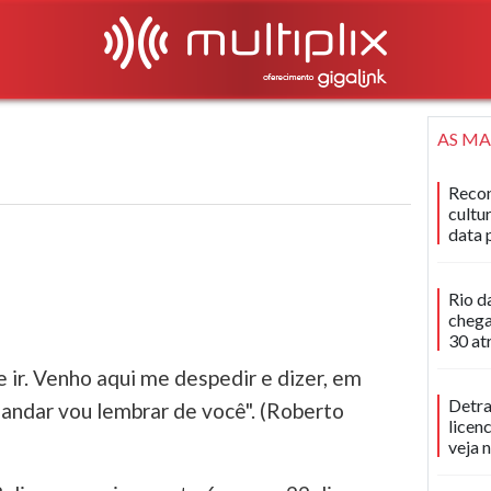
AS MA
Recon
cultu
data 
Rio d
chega
30 at
 ir. Venho aqui me despedir e dizer, em
Detra
 andar vou lembrar de você". (Roberto
licen
veja 