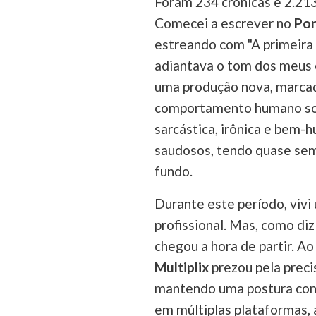
Foram 234 crônicas e 2.213
Comecei a escrever no
Por
estreando com "A primeira 
adiantava o tom dos meus 
uma produção nova, marcada
comportamento humano sob
sarcástica, irônica e bem
saudosos, tendo quase sem
fundo.
Durante este período, vivi
profissional. Mas, como diz
chegou a hora de partir. Ao
Multiplix
prezou pela preci
mantendo uma postura confi
em múltiplas plataformas, a