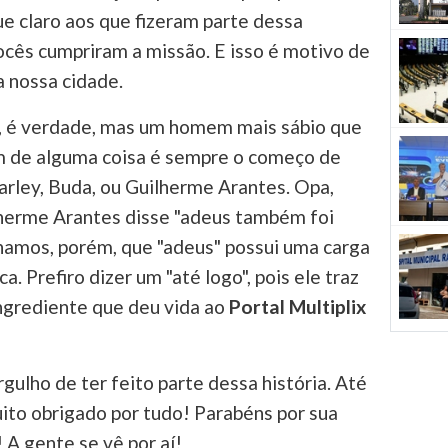
ue claro aos que fizeram parte dessa
cês cumpriram a missão. E isso é motivo de
a nossa cidade.
, é verdade, mas um homem mais sábio que
im de alguma coisa é sempre o começo de
Marley, Buda, ou Guilherme Arantes. Opa,
lherme Arantes disse "adeus também foi
nhamos, porém, que "adeus" possui uma carga
. Prefiro dizer um "até logo", pois ele traz
grediente que deu vida ao
Portal Multiplix
rgulho de ter feito parte dessa história. Até
uito obrigado por tudo! Parabéns por sua
 A gente se vê por aí!