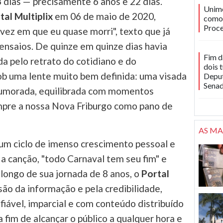
 dias — precisamente 6 anos e 22 dias.
Unime
tal Multiplix
em 06 de maio de 2020,
como 
Proce
vez em que eu quase morri", texto que já
ensaios. De quinze em quinze dias havia
Fim d
 pelo retrato do cotidiano e do
dois 
 uma lente muito bem definida: uma visada
Deput
Sena
-humorada, equilibrada com momentos
pre a nossa Nova Friburgo como pano de
AS MA
 um ciclo de imenso crescimento pessoal e
 a canção, "todo Carnaval tem seu fim" e
 longo de sua jornada de 8 anos, o
Portal
são da informação e pela credibilidade,
ável, imparcial e com conteúdo distribuído
 fim de alcançar o público a qualquer hora e