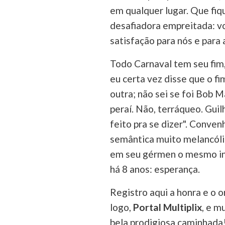
em qualquer lugar. Que fiq
desafiadora empreitada: vo
satisfação para nós e para 
Todo Carnaval tem seu fim
eu certa vez disse que o f
outra; não sei se foi Bob 
peraí. Não, terráqueo. Gui
feito pra se dizer". Conve
semântica muito melancólica
em seu gérmen o mesmo in
há 8 anos: esperança.
Registro aqui a honra e o o
logo,
Portal Multiplix
, e m
bela prodigiosa caminhada!