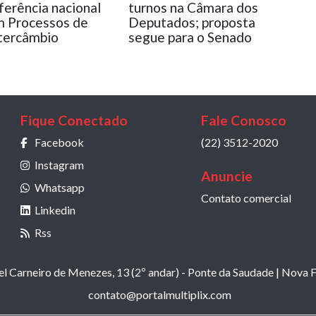
ferência nacional
turnos na Câmara dos
 Processos de
Deputados; proposta
tercâmbio
segue para o Senado
Fique Conectado
Fale Conosco
Facebook
(22) 3512-2020
Instagram
Anuncie
Whatsapp
Contato comercial
Linkedin
Rss
 Carneiro de Menezes, 13 (2º andar) - Ponte da Saudade | Nova F
contato@portalmultiplix.com