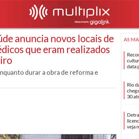
úde anuncia novos locais de
AS MA
dicos que eram realizados
Recon
iro
cultu
data 
enquanto durar a obra de reforma e
Rio d
chega
30 at
Detra
licen
veja 