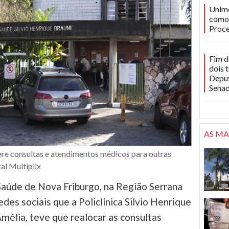
Unime
como 
Proce
Fim d
dois 
Deput
Sena
AS MA
ere consultas e atendimentos médicos para outras
al Multiplix
Saúde de Nova Friburgo, na Região Serrana
des sociais que a Policlínica Silvio Henrique
Amélia, teve que realocar as consultas