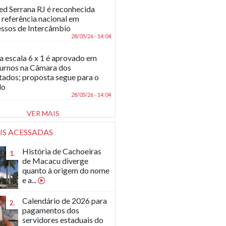
d Serrana RJ é reconhecida
referência nacional em
ssos de Intercâmbio
28/05/26 - 14:04
a escala 6 x 1 é aprovado em
turnos na Câmara dos
ados; proposta segue para o
do
28/05/26 - 14:04
VER MAIS
IS ACESSADAS
História de Cachoeiras
1.
de Macacu diverge
quanto à origem do nome
e a...
Calendário de 2026 para
2.
pagamentos dos
servidores estaduais do