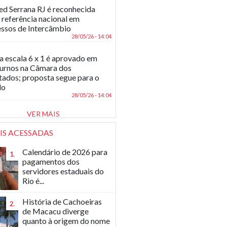
d Serrana RJ é reconhecida
referência nacional em
ssos de Intercâmbio
28/05/26 - 14:04
a escala 6 x 1 é aprovado em
turnos na Câmara dos
ados; proposta segue para o
do
28/05/26 - 14:04
VER MAIS
IS ACESSADAS
Calendário de 2026 para
1.
pagamentos dos
servidores estaduais do
Rio é...
História de Cachoeiras
2.
de Macacu diverge
quanto à origem do nome