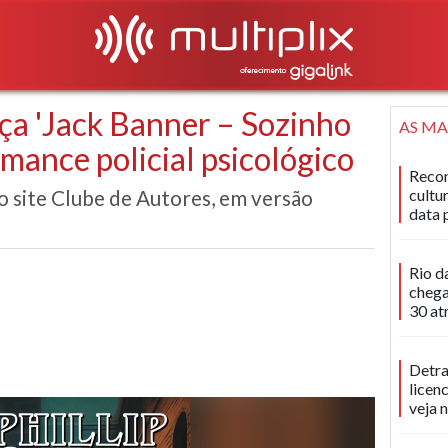
nça 'Jack Banner – Sozinho
AS MA
omance policial psicológico
Recon
no site Clube de Autores, em versão
cultu
data 
Rio d
chega
30 at
Detra
licen
veja 