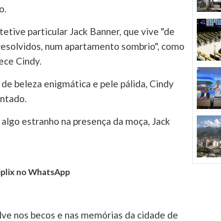
o.
etetive particular Jack Banner, que vive "de
 resolvidos, num apartamento sombrio", como
ece Cindy.
e beleza enigmática e pele pálida, Cindy
entado.
lgo estranho na presença da moça, Jack
tiplix no WhatsApp
lve nos becos e nas memórias da cidade de