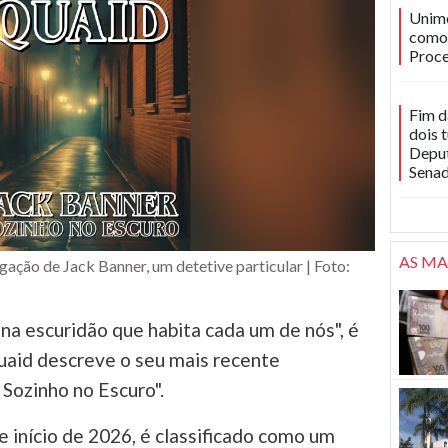
Unime
como 
Proce
Fim d
dois 
Deput
Sena
AS MA
ação de Jack Banner, um detetive particular | Foto:
a escuridão que habita cada um de nós", é
Quaid descreve o seu mais recente
Sozinho no Escuro".
e início de 2026, é classificado como um