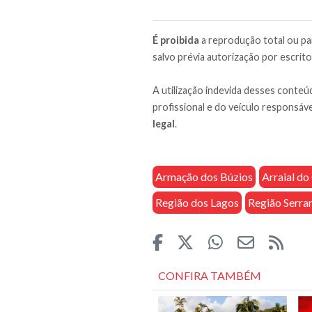
É proibida
a reprodução total ou par
salvo prévia autorização por escrito
A utilização indevida desses conteúd
profissional e do veículo responsáve
legal
.
Armação dos Búzios
Arraial d
Região dos Lagos
Região Serra
CONFIRA TAMBÉM