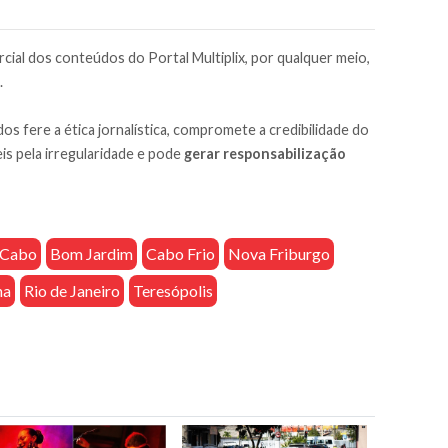
cial dos conteúdos do Portal Multiplix, por qualquer meio,
.
os fere a ética jornalística, compromete a credibilidade do
is pela irregularidade e pode
gerar responsabilização
o Cabo
Bom Jardim
Cabo Frio
Nova Friburgo
na
Rio de Janeiro
Teresópolis