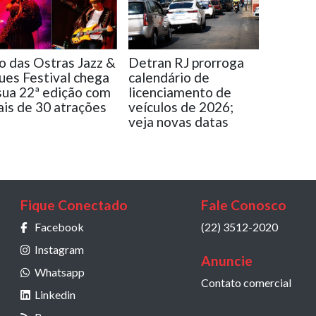
o das Ostras Jazz &
Detran RJ prorroga
ues Festival chega
calendário de
sua 22ª edição com
licenciamento de
is de 30 atrações
veículos de 2026;
veja novas datas
Fique Conectado
Fale Conosco
Facebook
(22) 3512-2020
Instagram
Anuncie
Whatsapp
Contato comercial
Linkedin