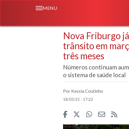
MENU
Nova Friburgo já
trânsito em mar
três meses
Números continuam aume
o sistema de saúde local
Por Kessia Coutinho
18/03/25 - 17:22