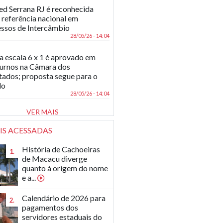
d Serrana RJ é reconhecida
referência nacional em
ssos de Intercâmbio
28/05/26 - 14:04
a escala 6 x 1 é aprovado em
turnos na Câmara dos
ados; proposta segue para o
do
28/05/26 - 14:04
VER MAIS
IS ACESSADAS
História de Cachoeiras
1.
de Macacu diverge
quanto à origem do nome
e a...
Calendário de 2026 para
2.
pagamentos dos
servidores estaduais do