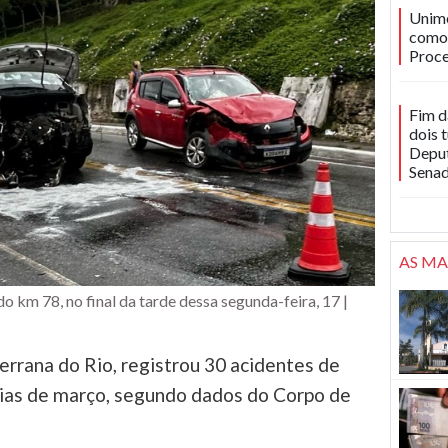
Unime
como 
Proce
Fim d
dois 
Deput
Sena
AS MA
do km 78, no final da tarde dessa segunda-feira, 17 |
errana do Rio, registrou 30 acidentes de
dias de março, segundo dados do Corpo de