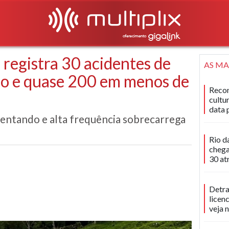
 registra 30 acidentes de
AS MA
ço e quase 200 em menos de
Recon
cultu
data 
ntando e alta frequência sobrecarrega
Rio d
chega
30 at
Detra
licen
veja 