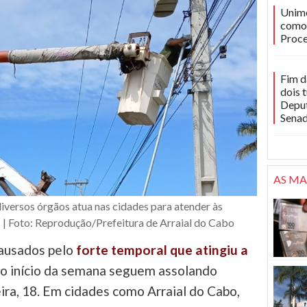
Unime
como 
Proce
Fim d
dois 
Deput
Sena
AS MA
versos órgãos atua nas cidades para atender às
s | Foto: Reprodução/Prefeitura de Arraial do Cabo
causados pelo
forte temporal que atingiu a
o início da semana seguem assolando
ra, 18. Em cidades como Arraial do Cabo,