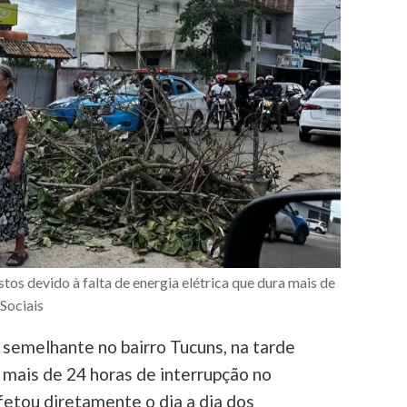
tos devido à falta de energia elétrica que dura mais de
Sociais
semelhante no bairro Tucuns, na tarde
s mais de 24 horas de interrupção no
fetou diretamente o dia a dia dos