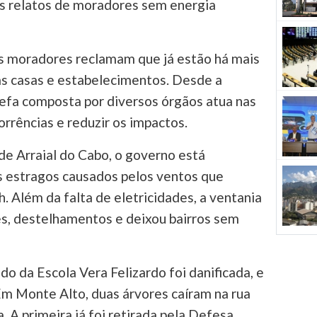
os relatos de moradores sem energia
os moradores reclamam que já estão há mais
as casas e estabelecimentos. Desde a
efa composta por diversos órgãos atua nas
orrências e reduzir os impactos.
e Arraial do Cabo, o governo está
s estragos causados pelos ventos que
 Além da falta de eletricidades, a ventania
s, destelhamentos e deixou bairros sem
do da Escola Vera Felizardo foi danificada, e
Em Monte Alto, duas árvores caíram na rua
. A primeira já foi retirada pela Defesa