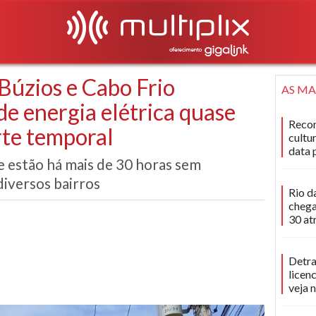
 Búzios e Cabo Frio
AS MA
de energia elétrica quase
Recon
rte temporal
cultu
data 
estão há mais de 30 horas sem
iversos bairros
Rio d
chega
30 at
Detra
licen
veja 