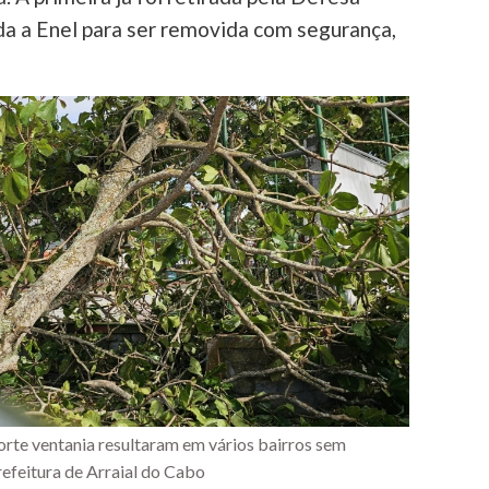
da a Enel para ser removida com segurança,
orte ventania resultaram em vários bairros sem
refeitura de Arraial do Cabo