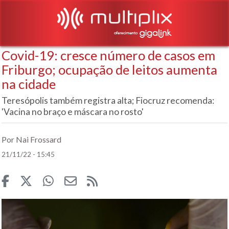
Covid-19: cresce número de casos em
Friburgo; ocupação de leitos aumenta
na cidade
Teresópolis também registra alta; Fiocruz recomenda:
'Vacina no braço e máscara no rosto'
Por Nai Frossard
21/11/22 - 15:45