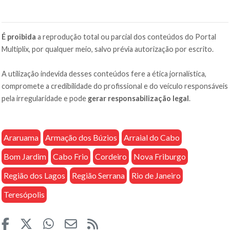
É proibida
a reprodução total ou parcial dos conteúdos do Portal
Multiplix, por qualquer meio, salvo prévia autorização por escrito.
A utilização indevida desses conteúdos fere a ética jornalística,
compromete a credibilidade do profissional e do veículo responsáveis
pela irregularidade e pode
gerar responsabilização legal
.
Araruama
Armação dos Búzios
Arraial do Cabo
Bom Jardim
Cabo Frio
Cordeiro
Nova Friburgo
Região dos Lagos
Região Serrana
Rio de Janeiro
Teresópolis