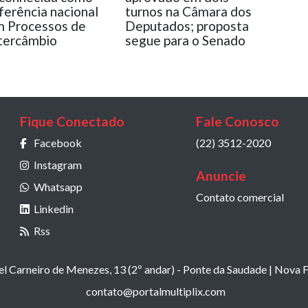
ferência nacional
turnos na Câmara dos
 Processos de
Deputados; proposta
tercâmbio
segue para o Senado
Fique Conectado
Fale Conosco
Facebook
(22) 3512-2020
Instagram
Anuncie
Whatsapp
Contato comercial
Linkedin
Rss
 Carneiro de Menezes, 13 (2º andar) - Ponte da Saudade | Nova F
contato@portalmultiplix.com