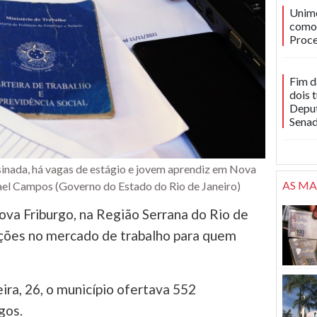
Unime
como 
Proce
Fim d
dois 
Deput
Sena
sinada, há vagas de estágio e jovem aprendiz em Nova
AS MA
ael Campos (Governo do Estado do Rio de Janeiro)
va Friburgo, na Região Serrana do Rio de
pções no mercado de trabalho para quem
ira, 26, o município ofertava 552
gos.