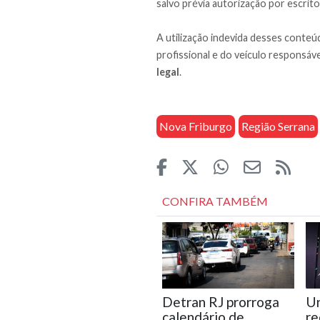
salvo prévia autorização por escrito
A utilização indevida desses conteúd
profissional e do veículo responsáve
legal
.
Nova Friburgo
Região Serrana
CONFIRA TAMBÉM
Detran RJ prorroga
Un
calendário de
re