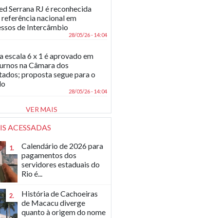
d Serrana RJ é reconhecida
referência nacional em
ssos de Intercâmbio
28/05/26 - 14:04
a escala 6 x 1 é aprovado em
turnos na Câmara dos
ados; proposta segue para o
do
28/05/26 - 14:04
VER MAIS
IS ACESSADAS
Calendário de 2026 para
1.
pagamentos dos
servidores estaduais do
Rio é...
História de Cachoeiras
2.
de Macacu diverge
quanto à origem do nome