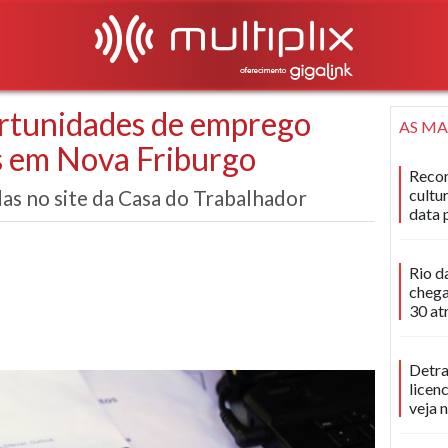
rtunidades de emprego
AS MA
s em Nova Friburgo
Recon
as no site da Casa do Trabalhador
cultu
data 
Rio d
chega
30 at
Detra
licen
veja 