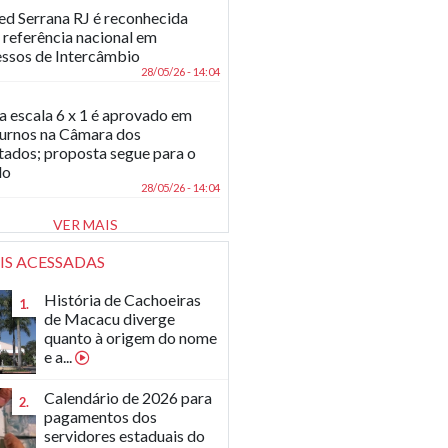
d Serrana RJ é reconhecida
referência nacional em
ssos de Intercâmbio
28/05/26 - 14:04
a escala 6 x 1 é aprovado em
turnos na Câmara dos
ados; proposta segue para o
do
28/05/26 - 14:04
VER MAIS
IS ACESSADAS
História de Cachoeiras
1.
de Macacu diverge
quanto à origem do nome
e a...
Calendário de 2026 para
2.
pagamentos dos
servidores estaduais do