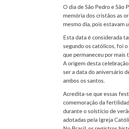
O dia de São Pedro e São 
memória dos cristãos as ori
mesmo dia, pois estavam u
Esta data é considerada t
segundo os católicos, foi o
que permaneceu por mais t
A origem desta celebração 
ser a data do aniversário d
ambos os santos.
Acredita-se que essas festa
comemoração da fertilidade
durante o solstício de ver
adotadas pela Igreja Cató
No Brasil, os registros hi