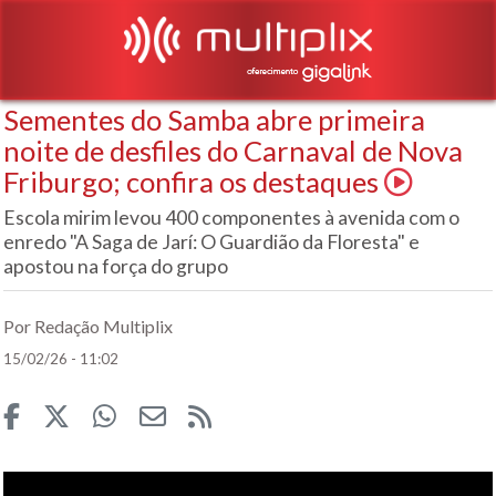
Sementes do Samba abre primeira
noite de desfiles do Carnaval de Nova
Friburgo; confira os destaques
Escola mirim levou 400 componentes à avenida com o
enredo "A Saga de Jarí: O Guardião da Floresta" e
apostou na força do grupo
Por Redação Multiplix
15/02/26 - 11:02