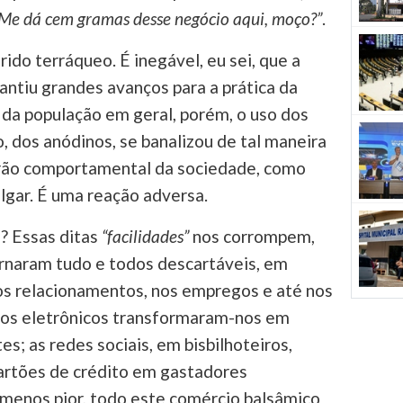
Me dá cem gramas desse negócio aqui, moço?”
.
ido terráqueo. É inegável, eu sei, que a
ntiu grandes avanços para a prática da
 da população em geral, porém, o uso dos
 dos anódinos, se banalizou de tal maneira
rão comportamental da sociedade, como
ulgar. É uma reação adversa.
o? Essas ditas
“facilidades”
nos corrompem,
tornaram tudo e todos descartáveis, em
 nos relacionamentos, nos empregos e até nos
; os eletrônicos transformaram-nos em
s; as redes sociais, em bisbilhoteiros,
 Cartões de crédito em gastadores
 menos pior, todo este comércio balsâmico