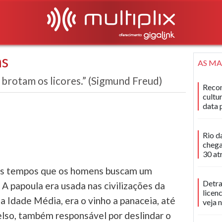
as
AS MA
brotam os licores.” (Sigmund Freud)
Recon
cultu
data 
Rio d
chega
30 at
os tempos que os homens buscam um
Detra
 A papoula era usada nas civilizações da
licen
 Idade Média, era o vinho a panaceia, até
veja 
elso, também responsável por deslindar o