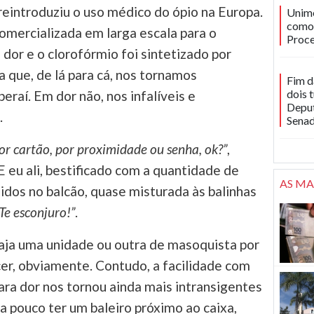
 reintroduziu o uso médico do ópio na Europa.
Unime
como 
comercializada em larga escala para o
Proce
dor e o clorofórmio foi sintetizado por
a que, de lá para cá, nos tornamos
Fim d
dois 
eraí. Em dor não, nos infalíveis e
Deput
.
Sena
for cartão, por proximidade ou senha, ok?”
,
E eu ali, bestificado com a quantidade de
AS MA
midos no balcão, quase misturada às balinhas
Te esconjuro!”
.
aja uma unidade ou outra de masoquista por
er, obviamente. Contudo, a facilidade com
ra dor nos tornou ainda mais intransigentes
lta pouco ter um baleiro próximo ao caixa,