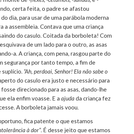
ndo, certa feita, o padre se afastou
 do dia, para usar de uma parábola moderna
ra a assembleia. Contava que uma criança
saindo do casulo. Coitada da borboleta! Com
 esquivava de um lado para o outro, as asas
ando-a. A criança, com pena, rasgou parte do
m segurança por tanto tempo, a fim de
 suplício.
“Ah, perdoai, Senhor! Ela não sabe o
 aperto do casulo era justo e necessário para
 fosse direcionado para as asas, dando-lhe
ue ela enfim voasse. E a
ajuda
da criança fez
esse. A borboleta jamais voou.
oportuno, fica patente o que estamos
ntolerância à dor”
. É desse jeito que estamos