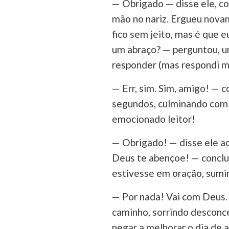
— Obrigado — disse ele, co
mão no nariz. Ergueu novam
fico sem jeito, mas é que 
um abraço? — perguntou, u
responder (mas respondi 
— Err, sim. Sim, amigo! — c
segundos, culminando com 
emocionado leitor!
— Obrigado! — disse ele ao
Deus te abençoe! — conclui
estivesse em oração, sumi
— Por nada! Vai com Deus.
caminho, sorrindo desconc
negar a melhorar o dia de 