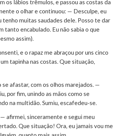
m os lábios trêmulos, e passou as costas da
ente o olhar e continuou: — Desculpe, eu
eu tenho muitas saudades dele. Posso te dar
m tanto encabulado. Eu não sabia o que
mesmo assim).
onsenti, e o rapaz me abraçou por uns cinco
um tapinha nas costas. Que situação,
 se afastar, com os olhos marejados. —
u, por fim, unindo as mãos como se
ndo na multidão. Sumiu, escafedeu-se.
 — afirmei, sinceramente e segui meu
ertado. Que situação! Ora, eu jamais vou me
alguém, quanto mais assim.