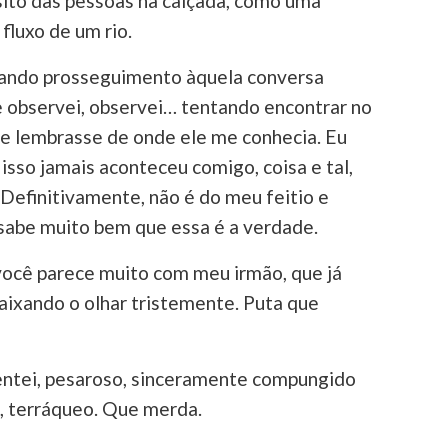
ito das pessoas na calçada, como uma
fluxo de um rio.
dando prosseguimento àquela conversa
 e observei, observei… tentando encontrar no
me lembrasse de onde ele me conhecia. Eu
 isso jamais aconteceu comigo, coisa e tal,
Definitivamente, não é do meu feitio e
abe muito bem que essa é a verdade.
você parece muito com meu irmão, que já
aixando o olhar tristemente. Puta que
ntei, pesaroso, sinceramente compungido
a, terráqueo. Que merda.