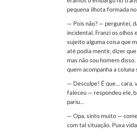
éramos o embargo no trâns
pequena ilhota formada no 
— Pois não? — perguntei, 
incidental. Franzi os olhos
sujeito alguma coisa que 
até podia mentir, dizer que
mas não sou homem disso. 
quem acompanha a coluna s
— Desculpe! É que… cara, 
faleceu — respondeu ele, b
pariu…
— Opa, sinto muito — come
com tal situação. Puxa vid