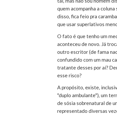
tal, mas não sou homem dis
quem acompanha a coluna s
disso, fica feio pra caramb
que usar superlativos men
O fato é que tenho um medo
aconteceu de novo. Já tro
outro escritor (de fama nac
confundido com um mau cará
tratante desses por aí? De
esse risco?
A propósito, existe, inclusi
"duplo ambulante"), um ter
de sósia sobrenatural de u
representado diversas veze