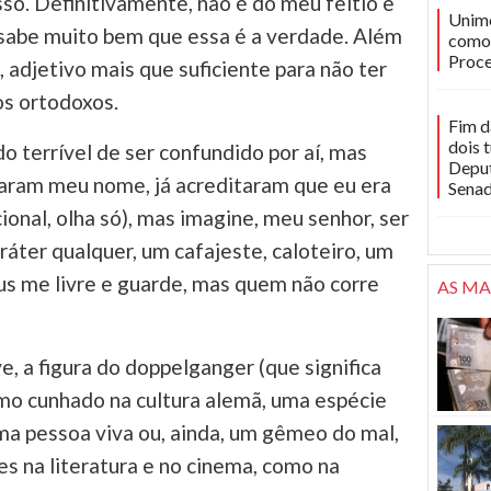
so. Definitivamente, não é do meu feitio e
Unime
abe muito bem que essa é a verdade. Além
como 
Proce
a, adjetivo mais que suficiente para não ter
os ortodoxos.
Fim d
dois 
 terrível de ser confundido por aí, mas
Deput
caram meu nome, já acreditaram que eu era
Sena
ional, olha só), mas imagine, meu senhor, ser
ter qualquer, um cafajeste, caloteiro, um
us me livre e guarde, mas quem não corre
AS MA
ve, a figura do doppelganger (que significa
mo cunhado na cultura alemã, uma espécie
ma pessoa viva ou, ainda, um gêmeo do mal,
s na literatura e no cinema, como na