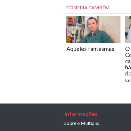
CONFIRA TAMBÉM
Aqueles fantasmas
O 
Co
ca
há
do
ca
Informações
Sobre o Multiplix