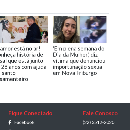
amor está no ar!
'Em plena semana do
nheça história de
Dia da Mulher', diz
sal que está junto
vítima que denunciou
 28 anos com ajuda
importunação sexual
 santo
em Nova Friburgo
samenteiro
Fique Conectado
Fale Conosco
Facebook
(22) 3512-2020