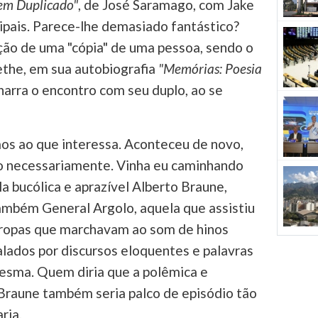
m Duplicado"
, de José Saramago, com Jake
cipais. Parece-lhe demasiado fantástico?
ção de uma "cópia" de uma pessoa, sendo o
the, em sua autobiografia
"Memórias: Poesia
narra o encontro com seu duplo, ao se
os ao que interessa. Aconteceu de novo,
ão necessariamente. Vinha eu caminhando
a bucólica e aprazível Alberto Braune,
ambém General Argolo, aquela que assistiu
 tropas que marchavam ao som de hinos
alados por discursos eloquentes e palavras
mesma. Quem diria que a polêmica e
Braune também seria palco de episódio tão
ria.