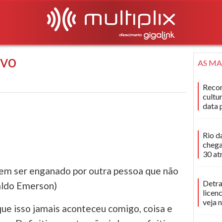
ovo
AS MA
Recon
cultu
data 
Rio d
chega
30 at
em ser enganado por outra pessoa que não
Detra
Waldo Emerson)
licen
veja 
que isso jamais aconteceu comigo, coisa e