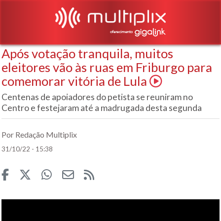
Após votação tranquila, muitos
eleitores vão às ruas em Friburgo para
comemorar vitória de Lula
Centenas de apoiadores do petista se reuniram no
Centro e festejaram até a madrugada desta segunda
Por Redação Multiplix
31/10/22 - 15:38