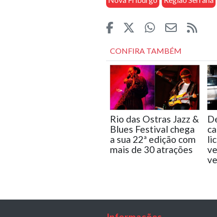
CONFIRA TAMBÉM
Rio das Ostras Jazz &
De
Blues Festival chega
ca
a sua 22ª edição com
li
mais de 30 atrações
ve
ve
Informações