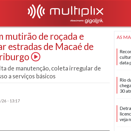
 mutirão de roçada e
AS MA
ar estradas de Macaé de
Recon
riburgo
cultu
data 
ta de manutenção, coleta irregular de
sso a serviços básicos
Rio d
chega
30 at
/26 - 13:17
Detra
licen
veja 