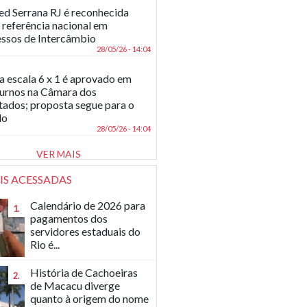
d Serrana RJ é reconhecida
referência nacional em
ssos de Intercâmbio
28/05/26 - 14:04
a escala 6 x 1 é aprovado em
turnos na Câmara dos
ados; proposta segue para o
do
28/05/26 - 14:04
VER MAIS
IS ACESSADAS
Calendário de 2026 para
1.
pagamentos dos
servidores estaduais do
Rio é...
História de Cachoeiras
2.
de Macacu diverge
quanto à origem do nome