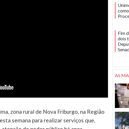
Unime
como 
Proce
Fim d
dois 
Deput
Sena
AS MA
a, zona rural de Nova Friburgo, na Região
esta semana para realizar serviços que,
atenção do poder público há anos.