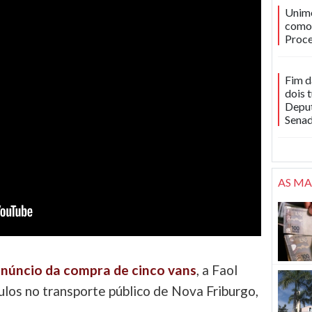
Unime
como 
Proce
Fim d
dois 
Deput
Sena
AS MA
núncio da compra de cinco vans
, a Faol
ulos no transporte público de Nova Friburgo,