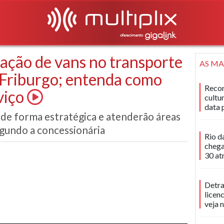
eração de vans no transporte
AS MA
 Friburgo; entenda como
Recon
viço
cultu
data 
s de forma estratégica e atenderão áreas
gundo a concessionária
Rio d
chega
30 at
Detra
licen
veja 